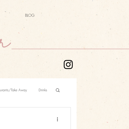
BLOG
aurants/Take Away
Drinks