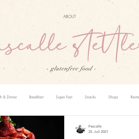
ABOUT
- glutenfree food
-
h & Dinner
Breakfast
Super Fast
Snacks
Shops
Rest
Pascalle
25. Juli 2021