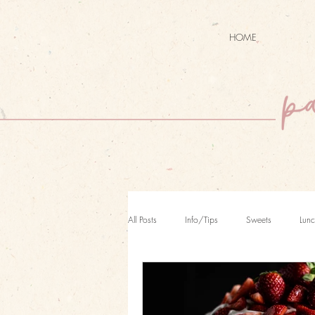
HOME
All Posts
Info/Tips
Sweets
Lunc