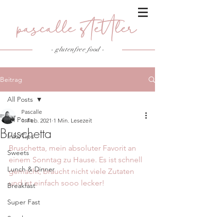
- glutenfree food
-
Beitrag
All Posts
Pascalle
All Posts
1. Feb. 2021
1 Min. Lesezeit
Bruschetta
Info/Tips
Bruschetta, mein absoluter Favorit an 
Sweets
einem Sonntag zu Hause. Es ist schnell 
Lunch & Dinner
gemacht, braucht nicht viele Zutaten 
und ist einfach sooo lecker!
Breakfast
Super Fast