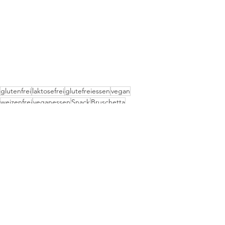
glutenfrei
laktosefrei
glutefreiessen
vegan
weizenfrei
veganessen
Snack
Bruschetta
Super Fast
Snacks
Alle ansehen
Aktuelle Beiträge