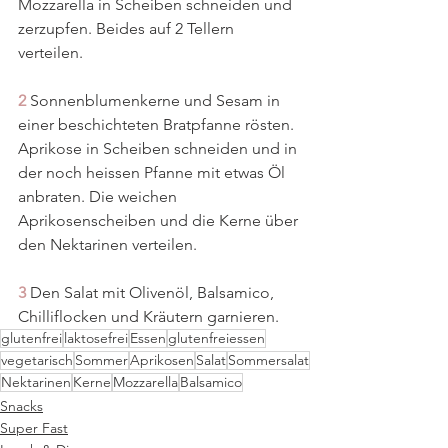
Mozzarella in Scheiben schneiden und 
zerzupfen. Beides auf 2 Tellern 
verteilen.
2 
Sonnenblumenkerne und Sesam in 
einer beschichteten Bratpfanne rösten. 
Aprikose in Scheiben schneiden und in 
der noch heissen Pfanne mit etwas Öl 
anbraten. Die weichen 
Aprikosenscheiben und die Kerne über 
den Nektarinen verteilen.
3 
Den Salat mit Olivenöl, Balsamico, 
Chilliflocken und Kräutern garnieren. 
glutenfrei
laktosefrei
Essen
glutenfreiessen
vegetarisch
Sommer
Aprikosen
Salat
Sommersalat
Nektarinen
Kerne
Mozzarella
Balsamico
Snacks
Super Fast