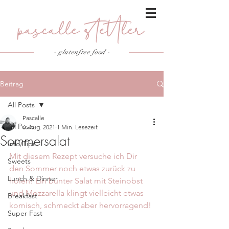
- glutenfree food
-
Beitrag
All Posts
Pascalle
All Posts
6. Aug. 2021
1 Min. Lesezeit
Sommersalat
Info/Tips
Mit diesem Rezept versuche ich Dir 
Sweets
den Sommer noch etwas zurück zu 
Lunch & Dinner
holen! Ein bunter Salat mit Steinobst 
und Mozzarella klingt vielleicht etwas 
Breakfast
komisch, schmeckt aber hervorragend!
Super Fast