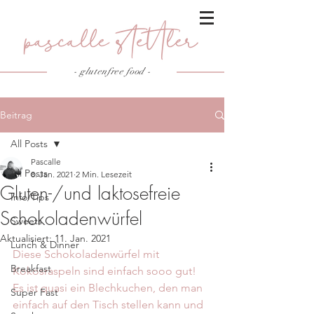
- glutenfree food
-
Beitrag
All Posts
Pascalle
All Posts
8. Jan. 2021
2 Min. Lesezeit
Gluten-/und laktosefreie
Info/Tips
Schokoladenwürfel
Sweets
Aktualisiert:
11. Jan. 2021
Lunch & Dinner
Diese Schokoladenwürfel mit 
Breakfast
Kokosraspeln sind einfach sooo gut! 
Es ist quasi ein Blechkuchen, den man 
Super Fast
einfach auf den Tisch stellen kann und 