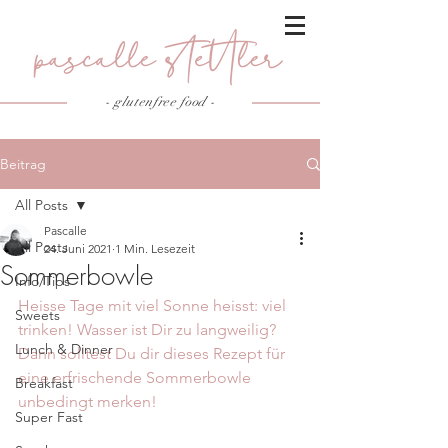
- glutenfree food
-
Beitrag
All Posts
Pascalle
All Posts
24. Juni 2021
1 Min. Lesezeit
Sommerbowle
Info/Tips
Heisse Tage mit viel Sonne heisst: viel 
Sweets
trinken! Wasser ist Dir zu langweilig? 
Lunch & Dinner
Dann solltest Du dir dieses Rezept für 
eine erfrischende Sommerbowle 
Breakfast
unbedingt merken!
Super Fast