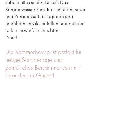
sobald alles schön kalt ist. Das 
Sprudelwasser zum Tee schütten, Sirup 
und Zitronensaft dazugeben und 
umrühren. In Gläser füllen und mit den 
tollen Eiswürfeln anrichten. 
Prost!
Die Sommerbowle ist perfekt für 
heisse Sommertage und 
gemütliches Beisammensein mit 
Freunden im Garten!
glutenfrei
laktosefrei
Sommer
Sonne
Bowle
Sommerbowle
Drinks
erfrischend
trinken
Drinks
Super Fast