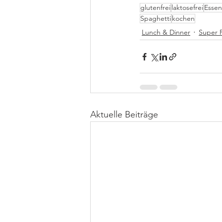
glutenfrei
laktosefrei
Essen
Spaghetti
kochen
Lunch & Dinner
Super 
Aktuelle Beiträge