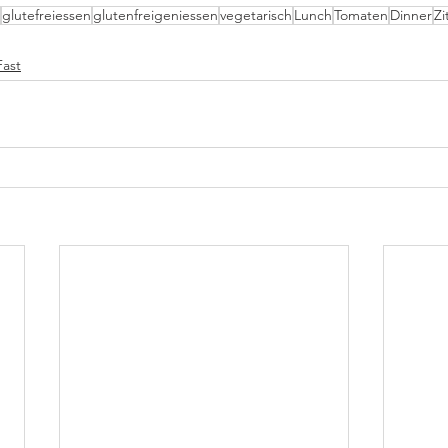
glutefreiessen
glutenfreigeniessen
vegetarisch
Lunch
Tomaten
Dinner
Zi
Fast