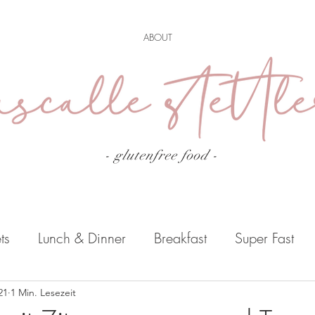
ABOUT
- glutenfree food
-
ts
Lunch & Dinner
Breakfast
Super Fast
Drinks
21
1 Min. Lesezeit