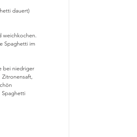
etti dauert) 
nd weichkochen.
e Spaghetti im 
 bei niedriger 
Zitronensaft, 
schön 
 Spaghetti 