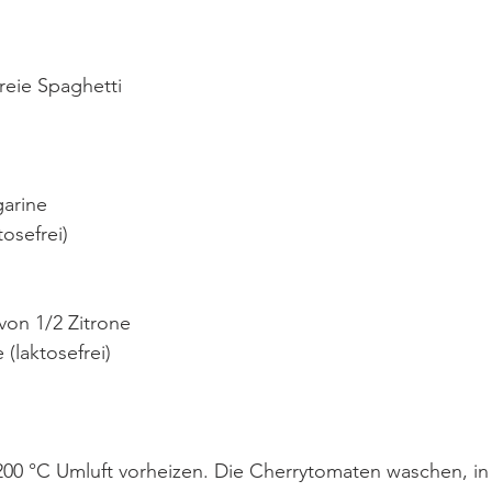
freie Spaghetti
garine
tosefrei)
von 1/2 Zitrone
(laktosefrei)
200 °C Umluft vorheizen. Die Cherrytomaten waschen, in