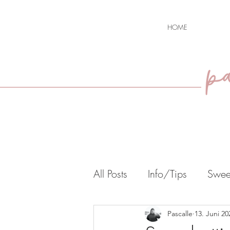
HOME
All Posts
Info/Tips
Swee
Restaurants/Take Away
Pascalle
13. Juni 20