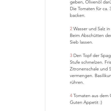
geben, Olivenöl darü
Die Tomaten für ca. 
backen.
2
 Wasser und Salz i
Beim Abschütten der 
Sieb lassen. 
3
 Den Topf der Spagh
Stufe schmelzen. Fr
Zitronenschale und 
vermengen. Basiliku
rühren.
4
 Tomaten aus dem O
Guten Appetit :)